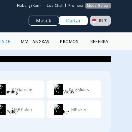
|
|
Hubungi Kami
Live Chat
Promosi
Mode Gelap
Masuk
Daftar
ID
CADE
MM TANGKAS
PROMOSI
REFERRAL
BTGaming
KingMidas
AMBPoker
MPoker
Playtech
BigPot