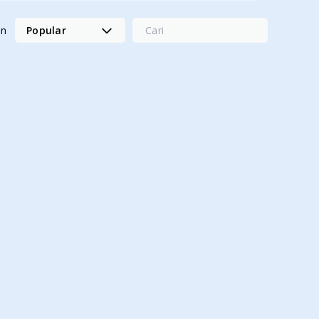
an
Popular