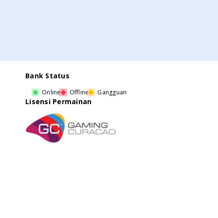
Bank Status
Online
Offline
Gangguan
Lisensi Permainan