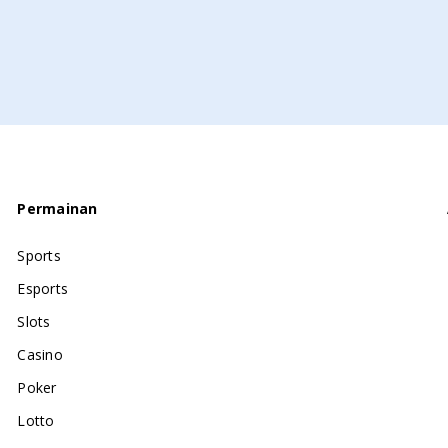
Permainan
Sports
Esports
Slots
Casino
Poker
Lotto