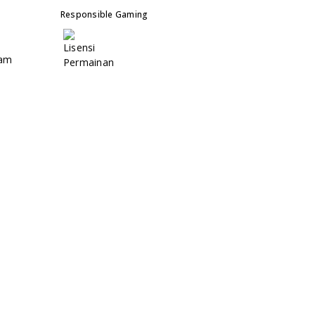
Responsible Gaming