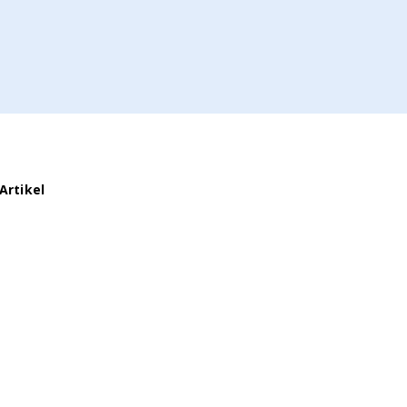
Artikel