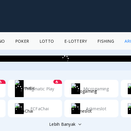
NO
POKER
LOTTO
E-LOTTERY
FISHING
AR
Pragmatic Play
Microgaming
FCFaChai
Askmeslot
Lebih Banyak
Red Tiger
Slot Mania