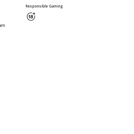
Responsible Gaming