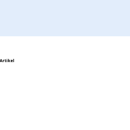
Artikel