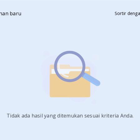
nan baru
Sortir deng
Tidak ada hasil yang ditemukan sesuai kriteria Anda.