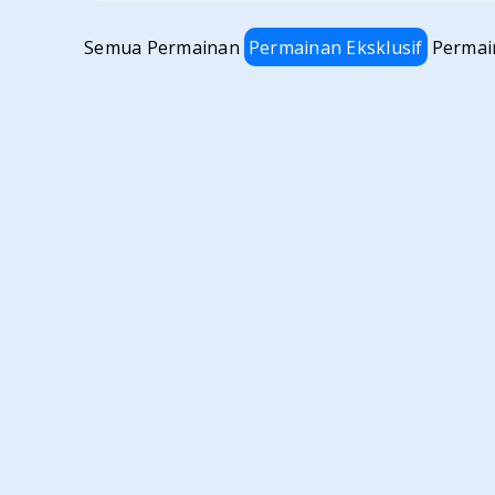
Semua Permainan
Permainan Eksklusif
Permai
MM Tangkas